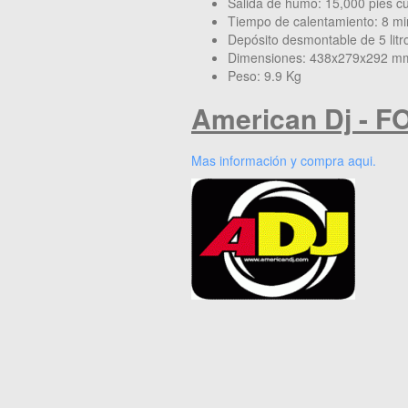
Salida de humo: 15,000 pies cú
Tiempo de calentamiento: 8 mi
Depósito desmontable de 5 litro
Dimensiones: 438x279x292 m
Peso: 9.9 Kg
American Dj - 
Mas información y compra aqui.