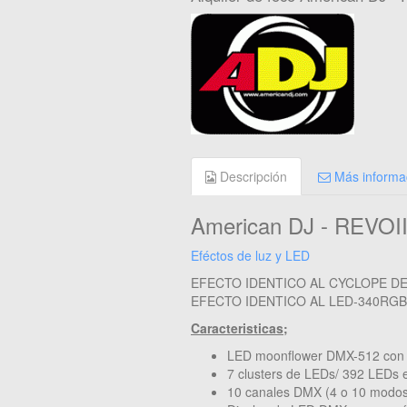
Descripción
Más informa
American DJ - REVOI
Eféctos de luz y LED
EFECTO IDENTICO AL CYCLOPE D
EFECTO IDENTICO AL LED-340RGB
Caracteristicas;
LED moonflower DMX-512 con hac
7 clusters de LEDs/ 392 LEDs e
10 canales DMX (4 o 10 modos