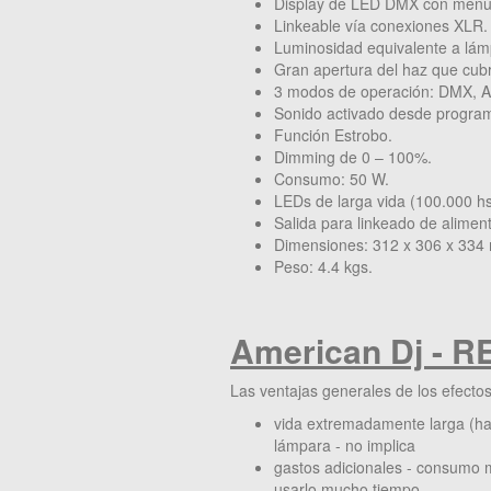
Display de LED DMX con menú
Linkeable vía conexiones XLR.
Luminosidad equivalente a lá
Gran apertura del haz que cub
3 modos de operación: DMX, Ac
Sonido activado desde progra
Función Estrobo.
Dimming de 0 – 100%.
Consumo: 50 W.
LEDs de larga vida (100.000 hs
Salida para linkeado de aliment
Dimensiones: 312 x 306 x 334
Peso: 4.4 kgs.
American Dj - RE
Las ventajas generales de los efecto
vida extremadamente larga (ha
lámpara - no implica
gastos adicionales - consumo 
usarlo mucho tiempo